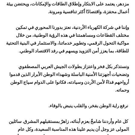
مزدهر، يعتمد على الابتكار وإطلاق الطاقات والإمكانات، ويحتضن بيئة
أعمال محفزة، واقتصادًا أكثر تنافسية ومرونة.
وإننا في شركة الكهرباء الأردنية، نعتز بدورنا المحوري في تمكين
مختلف القطاعات ومساهمتنا في هذه الرؤية الوطنية، من خلال
مواكبة التحول الرقمي، وتطوير خدماتنا، والاستثمار في البنية التحتية
للطاقة، بما يعزز أمن التزويد ويسهم في رفد الاقتصاد الوطني.
ونستذكر بكل فخر واعتزاز بطولات الجيش العربي المصطفوي
وتضحيات أجهزتنا الأمنية الباسلة وشهداء الوطن الأبرار الذين قدموا
أرواحهم فداءً لأمن الأردن وسيادته، فكانوا على الدوام سياج الوطن
وحماته.
نرفع راية الوطن بفخر، والقلب ينبض بالوفاء.
كل عام وأردننا شامخٌ بعزم أبنائه، زاهرٌ بمستقبلهم المشرق. سائلين
المولى عز وجل أن يديم علينا هذه المناسبة السعيدة، وكل عام