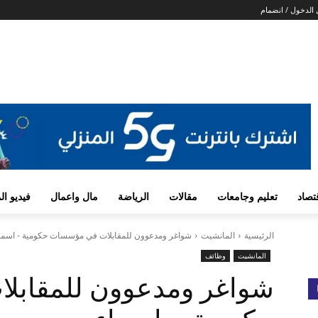
الدخول / انضمام
تصاد
تعليم وجامعات
مقالات
الرياضة
مال واعمال
فيديو ا
الرئيسية
المانشيت
شواغر ومدعوون للمقابلات في مؤسسات حكومية - اسما
المانشيت
وظائف
شواغر ومدعوون للمقاب