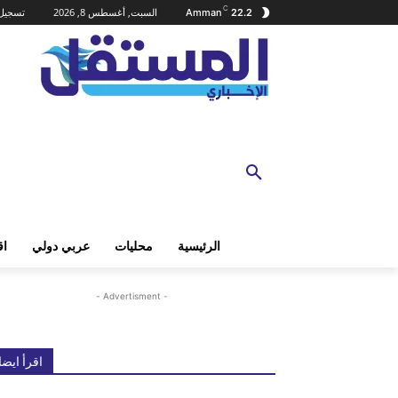
C
السبت, أغسطس 8, 2026
تسجيل 
Amman
22.2
الرئيسية
محليات
عربي دولي
اق
- Advertisment -
اقرأ ايضا