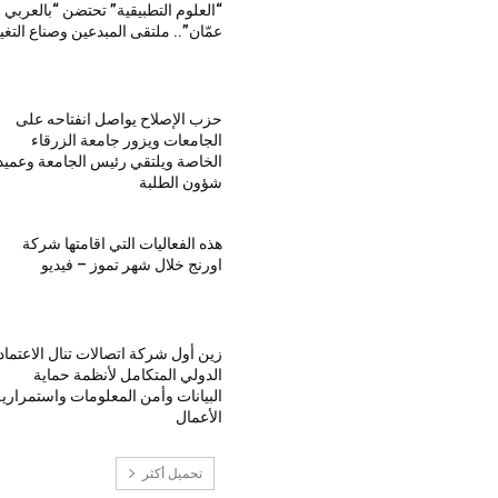
“العلوم التطبيقية” تحتضن “بالعربي 
عمّان”.. ملتقى المبدعين وصناع التغي
حزب الإصلاح يواصل انفتاحه على
الجامعات ويزور جامعة الزرقاء
الخاصة ويلتقي رئيس الجامعة وعميد
شؤون الطلبة
هذه الفعاليات التي اقامتها شركة
اورنج خلال شهر تموز – فيديو
زين أول شركة اتصالات تنال الاعتماد
الدولي المتكامل لأنظمة حماية
البيانات وأمن المعلومات واستمراري
الأعمال
تحميل أكثر