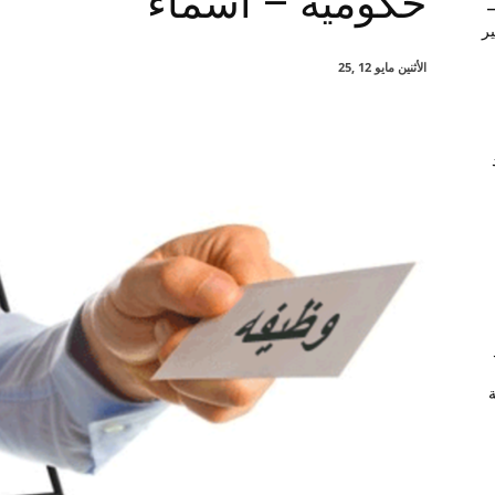
حكومية – اسماء
–
ير
الأثنين مايو 12 ,25
شارك
ة