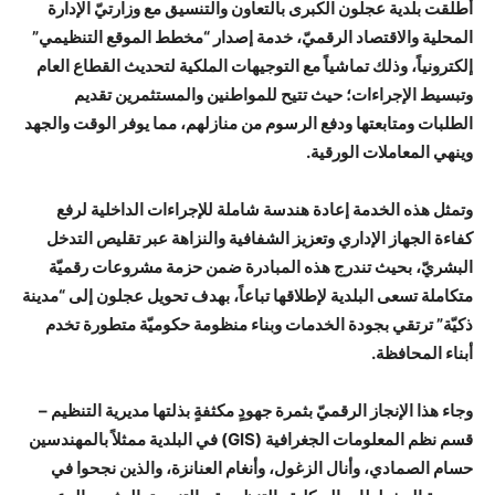
أطلقت بلدية عجلون الكبرى بالتعاون والتنسيق مع وزارتيّ الإدارة
المحلية والاقتصاد الرقميّ، خدمة إصدار “مخطط الموقع التنظيمي”
إلكترونياً، وذلك تماشياً مع التوجيهات الملكية لتحديث القطاع العام
وتبسيط الإجراءات؛ حيث تتيح للمواطنين والمستثمرين تقديم
الطلبات ومتابعتها ودفع الرسوم من منازلهم، مما يوفر الوقت والجهد
وينهي المعاملات الورقية.
وتمثل هذه الخدمة إعادة هندسة شاملة للإجراءات الداخلية لرفع
كفاءة الجهاز الإداري وتعزيز الشفافية والنزاهة عبر تقليص التدخل
البشريّ، بحيث تندرج هذه المبادرة ضمن حزمة مشروعات رقميّة
متكاملة تسعى البلدية لإطلاقها تباعاً، بهدف تحويل عجلون إلى “مدينة
ذكيّة” ترتقي بجودة الخدمات وبناء منظومة حكوميّة متطورة تخدم
أبناء المحافظة.
وجاء هذا الإنجاز الرقميّ بثمرة جهودٍ مكثفةٍ بذلتها مديرية التنظيم –
قسم نظم المعلومات الجغرافية (GIS) في البلدية ممثلاً بالمهندسين
حسام الصمادي، وأنال الزغول، وأنغام العنانزة، والذين نجحوا في