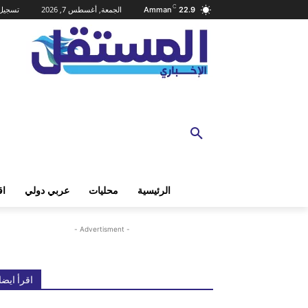
C
الجمعة, أغسطس 7, 2026
تسجيل 
Amman
22.9
الرئيسية
محليات
عربي دولي
اق
- Advertisment -
اقرأ ايضا