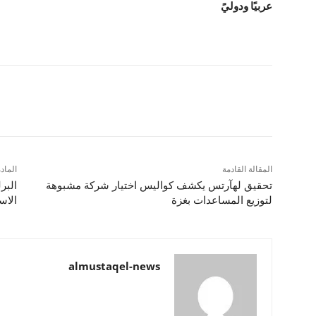
عربيًا ودوليً
شارك
المقالة القادمة
الماد
تحقيق لهآرتس يكشف كواليس اختيار شركة مشبوهة
البر
لتوزيع المساعدات بغزة
الاس
almustaqel-news