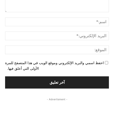
التع
اسم
البري
الإل
المو
احفظ اسمي والبريد الإلكتروني وموقع الويب في هذا المتصفح للمرة
الأولى التي أعلق فيها.
- Advertisment -