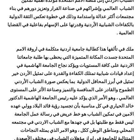
الشباب الأردني إلى منصة الأمم المتحدة مؤكدة أهمية تمكين
الشباب العالمي وإشراكهم في صناعة القرار وتعزيز دورهم في بناء
مجتمعات أكثر عدالة واستدامة وذلك في خطوة تعكس الثقة الدولية
بالكفاءات الشبابية الأردنية وقدرتها على الإسهام بفاعلية في القضايا
العالمية .
ملك في تألقها هذا كطالبة جامعية اردنية متكلمة في اروقة الامم
المتحدة جسدت المكانة المتميزة التي يحظى بها طلبة جامعاتنا
الاردنية على كافة المستويات ويؤكد نجاح الجامعة الهاشمية في
إعداد قيادات شبابية تمتلك الكفاءة والقدرة على تمثيل الأردن خير
تمثيل في أبرز المحافل الدولية بما يعكس صورة الشباب الأردني
الطموح والقادر على المنافسة والتميز وصناعة الأثر على المستوى
العالمي ، وهو الأمر الذي يؤكد عليه رئيس الجامعة الهاشمية الدكتور
خالد الحياري في كل مناسبة بأن تجسيد رؤية قائد البلاد وولي عهده
الامين في تمكين الشباب هو خط عريض في رسالة عمل الجامعة
ليس فقط مع طلبتها بل في جهدها مع الشباب الاردني في مجتمعه
المحلي ومناطق الوطن ككل ، وهو الامر الذي يمثله النجاحات
المتتالية للجامعة في ابراز مؤهلات الشباب في مختلف الأصعدة .