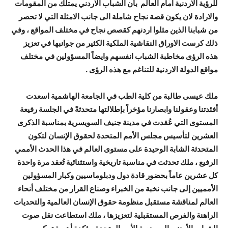
للرؤية الاردنية امام العالم بأن الشباب الاردني يمتلك من المقومات
والارادة لان يكون قصة نجاح شاملة الى جانب الامثلة التي لا تحصر
من شبابنا الذين مثلوا اردنهم كقصص نجاح في مختلف المواقع ، وفي
ذلك كرست الاوراق النقاشية الملكية الكثير من جوانبها في تعزيز
هذه الرؤى مخاطبة الشباب انفسهم وايضاً المسؤولين في مختلف
مواقع الدولة الاردنية للتناغم مع هذه الرؤى .
ملك عيسى طالبة من كلية الطب في الجامعة الهاشمية اسعدت
أفئدتنا وعقولنا وابصارنا مؤخراً بإطلالتها متحدثةً في الجلسة رفيعة
المستوى التي عُقدت في مدينة جنيف السويسرية بمناسبة الذكرى
العشرين لتأسيس مجلس الأمم المتحدة لحقوق الإنسان لتكون
المتحدثة الشابة الوحيدة على مستوى العالم في هذا الحدث الأممي
الرفيع ، ملك تحدثت في مناسبة تاريخية واستثنائية تُعقد مرة واحدة
كل عشرين عاماً بحضور قادة دول ودبلوماسيين وكبار المسؤولين
الأمميين إلى جانب نخبة من الخبراء وصناع القرار من مختلف أنحاء
العالم لمناقشة مستقبل منظومة حقوق الإنسان العالمية والتحديات
الراهنة والفرص المستقبلية لتعزيزها ، ملك استطاعت نقل صوت