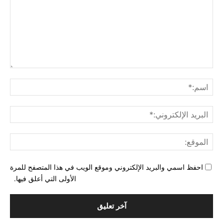
التع
اسم
البري
الإل
المو
احفظ اسمي والبريد الإلكتروني وموقع الويب في هذا المتصفح للمرة
الأولى التي أعلق فيها.