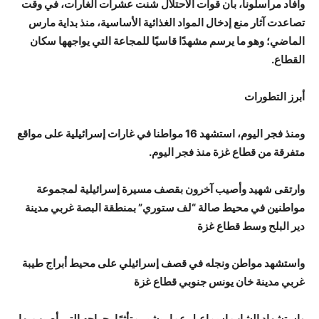
وأفاد مراسلونا، بأن قوات الاحتلال شنت عشرات الغارات، في وقت
تصاعدت آثار منع إدخال المواد الغذائية الأساسية، منذ بداية مارس
الماضي؛ وهو ما يرسم مشهدًا قاسيًا للمجاعة التي يواجهها سكان
القطاع.
أبرز التطورات
ومنذ فجر اليوم، استشهد 16 مواطنا في غارات إسرائيلية على مواقع
متفرقة من قطاع غزة منذ فجر اليوم.
وارتقى شهيد وأصيب آخرون بقصف مسيرة إسرائيلية لمجموعة
مواطنين في محيط صالة “لف ستوري” بمنطقة البصة غربي مدينة
دير البلح وسط قطاع غزة
واستشهد مواطن ونجله في قصف إسرائيلي على محيط أبراج طيبة
غربي مدينة خان يونس جنوبي قطاع غزة
واستشهاد الشاب إسماعيل عمار بشير متأثرًا بجراحه التي أصيب بها