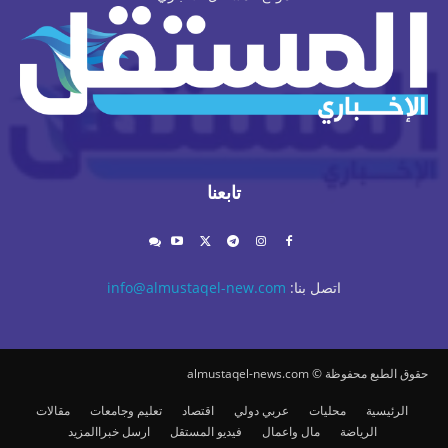
تابعنا
اتصل بنا:
info@almustaqel-new.com
حقوق الطبع محفوظة © almustaqel-news.com
الرئيسية
محليات
عربي دولي
اقتصاد
تعليم وجامعات
مقالات
الرياضة
مال واعمال
فيديو المستقل
ارسل خبرا
المزيد