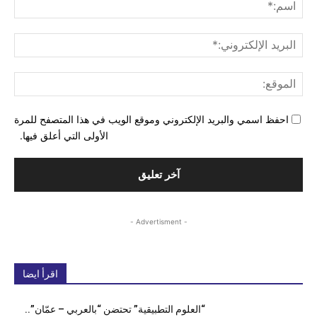
اسم
البري
الإل
المو
احفظ اسمي والبريد الإلكتروني وموقع الويب في هذا المتصفح للمرة
الأولى التي أعلق فيها.
- Advertisment -
اقرأ ايضا
“العلوم التطبيقية” تحتضن “بالعربي – عمّان”..