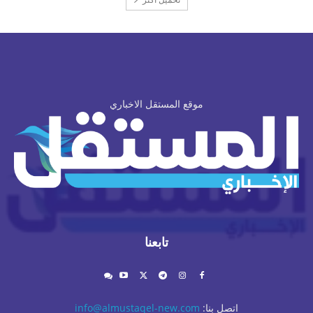
موقع المستقل الاخباري
تابعنا
اتصل بنا:
info@almustaqel-new.com