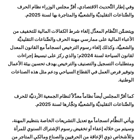
وفي إطار التَّحديث الاقتصادي، أقرَّ مجلس الوزراء نظام الحرف
والصِّناعات التقليديَّة والشعبيَّة والمتاجرة بها لسنة 2025م.
ويتضمَّن النِّظام المعدِّل إلغاء شرط الكفالات المالية للتخفيف من
الأعباء المالية على ممارسي مهنة الحرف والصِّناعات التقليديَّة
والشعبيَّة، وكذلك إلغاء رسوم الترخيص انسجاماً مع القانون المعدل
لقانون السياحة لسنة 2024م؛ والذي ركز على تبسيط إجراءات
ومتطلبات التسجيل والتصنيف والترخيص بهدف تحسين بيئة الأعمال
وتوفير فرص العمل في القطاع السياحي ودعم مثل هذه الصناعات
الوطنية.
كما أقرَّ المجلس أيضاً نظاماً معدِّلاً لنظام الجمعية الأردنيَّة للحرف
والصِّناعات التقليديَّة والشعبيَّة وتجَّارها لسنة 2025م.
ويأتي النظِّام انسجاماً مع تعديل التشريعات الخاصة بتنظيم المهنة،
وسيتم من خلاله إعفاء أو تخفيض رسوم الإشتراك السنوي للمرأة
وللأشخاص ذوي الإعاقة من الحرفيين والصناع ومالكي المتاجر من