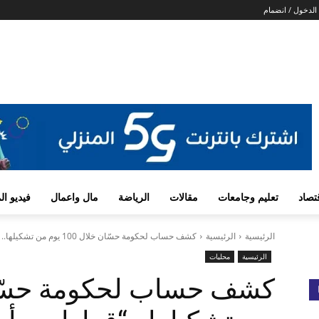
الدخول / انضمام
تصاد
تعليم وجامعات
مقالات
الرياضة
مال واعمال
فيديو ا
الرئيسية
الرئيسية
كشف حساب لحكومة حسّان خلال 100 يوم من تشكيلها.. "قرارات وأرقام"
الرئيسية
محليات