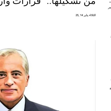
من تشكيلها.. “قرارات وأر
–
ير
الثلاثاء يناير 14 ,25
شارك
ة