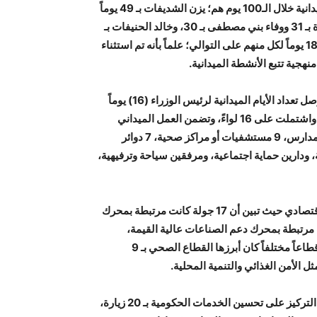
أيام العمل الميدانية للوزراء، وتبين أن أكثر الوزراء بأيام العمل الميدانية خلال الـ100 يوم هم؛ يزن الشديفات بـ 49 يوماً
وعزمي محافظة بـ 40 وسامي سميرات بـ38 ومصطفى الرواشدة بـ 31 ووفاء بني مصطفى بـ 30، وخالد الحنيفات بـ
27 ووليد المصري ومحمد الخلايلة وفراس الهواري وخالد البكار بـ 18 يوماً لكل منهم على التوالي؛ علماً بأنه تم استثناء
هجية تتبع الأنشطة الميدانية.
وعمل فريق راصد على تتبع العمل الميداني لرئيس الوزراء حيث وصل تعداد الأيام الميدانية لرئيس الوزراء (16) يوماً
ميدانياً شملت 8 محافظات بالإضافة للبادية الشمالية والوسطى، واشتملت على 16 لواءً، وتضمن العمل الميداني
زيارات تفقدية لعدد من المرافق بلغ مجموعها 47 مرفقًا، منها 10 مدارس، 9 مستشفيات أو مراكز صحية، 7 دوائر
معيات، و4 أندية ومراكز شبابية، ودارين حماية اجتماعية، ومرفقين سياحة وترفيهية،
وعمل فريق الرصد على ربط الزيارات بمحركات رؤية التحديث الاقتصادي حيث تبين أن 17 جولة كانت مرتبطة بمحرك
14 جولة مرتبطة بتعزيز الريادة والإبداع، و6 زيارات مرتبطة بمحرك دعم الصناعات عالية القيمة،
وبتحليل الجولات حسب القطاعات فقد توزعت الجولات على 18 قطاعاً مختلفاً كان أبرزها القطاع الصحي بـ 9
فيما حظيت مكونات خطة تحديث القطاع العام باهتمام واضح، مع التركيز على تحسين الخدمات الحكومية بـ 20 زيارة،