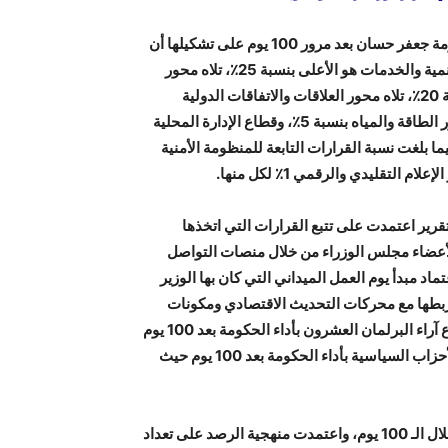
المستقل – بيّنت نتائج تقرير مركز الحياة – راصد لمراقبة أداء حكومة جعفر حسان بعد مرور 100 يوم على تشكيلها أن
الحكومة اتخذت 153 قراراً، حيث بين تحليل القرارات أن محور التنمية والخدمات هو الأعلى بنسبة 25٪، تلاه محور
تحديث القطاع العام بنسبة 22٪، ومحور التحديث الاقتصادي بنسبة 20٪، تلاه محور العلاقات والاتفاقات الدولية
والخارجية بنسبة 9٪، ومحور الإصلاح التشريعي بنسبة 7٪، ثم محور الطاقة والمياه بنسبة 5٪، وقطاع الإدارة المحلية
 ووصلت القرارات المتعلقة بالقطاع الاجتماعي لـ3٪، فيما بلغت نسبة القرارات التابعة للمنظومة الأمنية
التقليدي والرقمي 1٪ لكل منها.
تقرير اعتمدت على تتبع القرارات التي اتخذها
ات الميدانية لأعضاء مجلس الوزراء من خلال منصات التواصل
اد مبدأ يوم العمل الميداني التي كان بها الوزير
ة وربطها مع محركات التحديث الاقتصادي ومكونات
خطة تحديث القطاع العام، إضافةً لذلك عمل الفريق على استطلاع آراء البرلمان العشرون بأداء الحكومة بعد 100 يوم
حيث استجاب للاستطلاع 76٪ من النواب، واستطلاعاً حول آراء الأحزاب السياسية بأداء الحكومة بعد 100 يوم حيث
وعمل فريق إعداد التقرير على تتبع كافة أنشطة أعضاء الحكومة خلال الـ 100 يوم، واعتمدت منهجية الرصد على تعداد