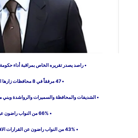
• راصد يصدر تقريره الخاص بمراقبة أداء حكومة جعفر حسان 
• 47 مرفقاً في 8 محافظات زارها الرئيس خلال 100 يوم.
• الشديفات والمحافظة والسميرات والرواشدة وبني مصط
• 66% من النواب راضون عن أداء الحكومة.
• 43% من النواب راضون عن القرارات الاقتصادية التي اتخذتها الحكومة.