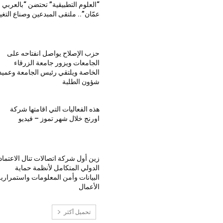
“العلوم التطبيقية” تحتضن “بالعربي 
عمّان”.. ملتقى المبدعين وصناع التغي
حزب الإصلاح يواصل انفتاحه على
الجامعات ويزور جامعة الزرقاء
الخاصة ويلتقي رئيس الجامعة وعميد
شؤون الطلبة
هذه الفعاليات التي اقامتها شركة
اورنج خلال شهر تموز – فيديو
زين أول شركة اتصالات تنال الاعتماد
الدولي المتكامل لأنظمة حماية
البيانات وأمن المعلومات واستمراري
الأعمال
تحميل أكثر