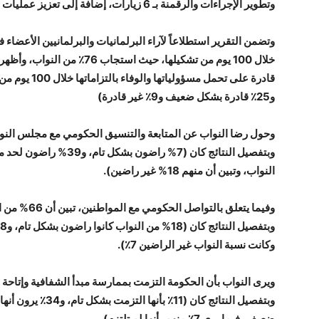
وتطوير الإجراءات والرقمنة بـ 6 زيارات، إضافة إلى تعزيز عمليات رسم السياسات وصنع القرار بـ 3 زيارات.
وتضمن التقرير استطلاعاً لآراء البرلمانيات والبرلمانيين الأع
و25٪ قادرة بشكل ضعيف و9٪ غير قادرة)
النواب، وتبين أن منهم 18% غير راضين).
وفيما يتعلق ب
وكانت نسبة النواب غير الراضين 7٪).
ضعيف، فيما يرى 7٪ منهم بأنها لم تلتزم).