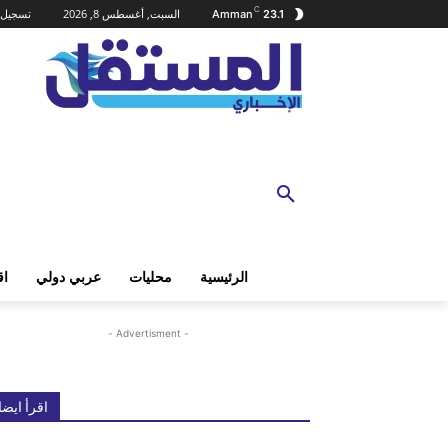
C
السبت, أغسطس 8, 2026
تسجيل 
Amman
23.1
الرئيسية
محليات
عربي دولي
اق
- Advertisment -
اقرأ ايضا