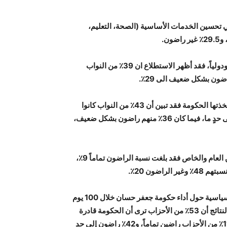
 الحكومة في تحسين الخدمات الأساسية (الصحة، التعليم،
وحول رضا النواب عن جهود الحكومة في تعزيز دور الأردن إقليمياً ودولياً، فقد أظهر الاستطلاع ان 39٪ من النواب
وفي السؤال عن مدى رضا النواب عن القرارات الاقتصادية التي اتخذتها الحكومة فقد تبين أن 43٪ من النواب كانوا
راضون، وبتفصيل النتائج كان (11٪ راضون تماماً، و32٪ راضون إلى حدٍ ما، فيما كان 36٪ منهم راضون بشكل ضعيف،
أما عن رضاهم حول أداء الحكومة في تعزيز الشراكة بين القطاعين العام والخاص فقد بلغت نسبة الراضون تماماً 9٪،
وفي ذات السياق عمل راصد على تنفيذ استطلاع لآراء الأحزاب السياسية حول أداء حكومة جعفر حسان خلال 100 يوم
من تشكيلها حيث استجاب 97٪ من الأحزاب السياسية، وأظهرت النتائج أن 53٪ من الأحزاب ترى أن الحكومة قادرة
على تحمل مسؤولياتها والوفاء بالتزاماتها، وبتفصيل النتائج كان (11٪ من الأحزاب راضين تماماً، و42٪ راضون إلى حدٍ