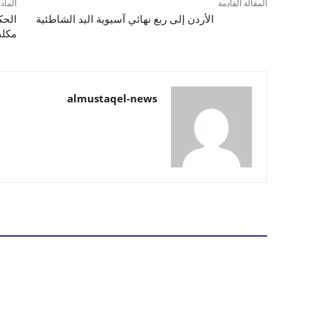
المقالة القادمة
الماد
الأردن إلى ربع نهائي آسيوية اليد الشاطئية
مكلف
almustaqel-news