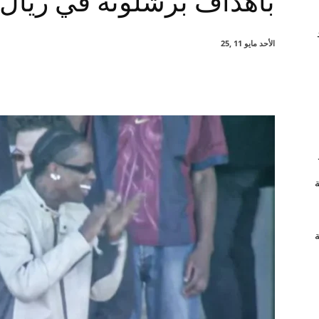
بأهداف برشلونة في ريال 
الأحد مايو 11 ,25
شارك
ة
ة