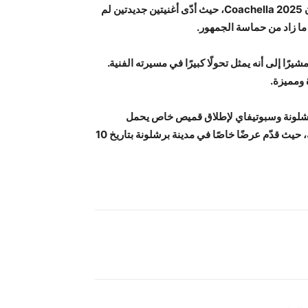
وعلى الصعيد الموسيقي، قدّم سكوت عرضًا استثنائيًا في مهرجان Coachella 2025، حيث أدّى أغنيتين جديدتين لم
 ما زاد من حماسة الجمهور.
ا إلى أنه يمثل تحولًا كبيرًا في مسيرته الفنية.
 ومميزة.
برشلونة وسبوتيفاي لإطلاق قميص خاص يحمل
توقيعه، وهو تعاون لاقى استحسان جماهير النادي. ولم يكتفِ بذلك، حيث قدّم عرضًا خاصًا في مدينة برشلونة بتاريخ 10