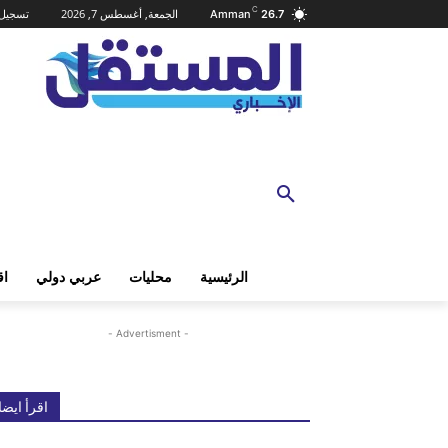
C
الجمعة, أغسطس 7, 2026
تسجيل 
Amman
26.7
الرئيسية
محليات
عربي دولي
اق
- Advertisment -
اقرأ ايضا