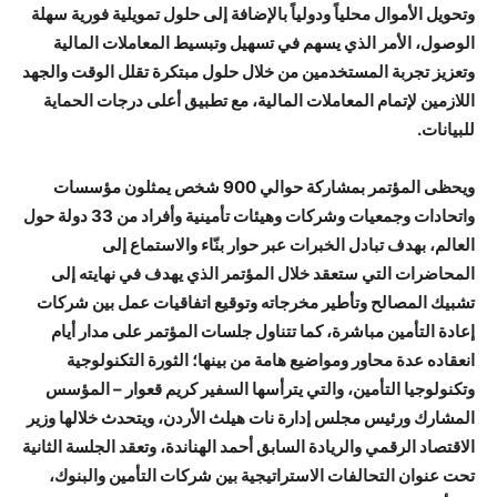
وتحويل الأموال محلياً ودولياً بالإضافة إلى حلول تمويلية فورية سهلة
الوصول، الأمر الذي يسهم في تسهيل وتبسيط المعاملات المالية
وتعزيز تجربة المستخدمين من خلال حلول مبتكرة تقلل الوقت والجهد
اللازمين لإتمام المعاملات المالية، مع تطبيق أعلى درجات الحماية
للبيانات.
ويحظى المؤتمر بمشاركة حوالي 900 شخص يمثلون مؤسسات
واتحادات وجمعيات وشركات وهيئات تأمينية وأفراد من 33 دولة حول
العالم، بهدف تبادل الخبرات عبر حوار بنّاء والاستماع إلى
المحاضرات التي ستعقد خلال المؤتمر الذي يهدف في نهايته إلى
تشبيك المصالح وتأطير مخرجاته وتوقيع اتفاقيات عمل بين شركات
إعادة التأمين مباشرة، كما تتناول جلسات المؤتمر على مدار أيام
انعقاده عدة محاور ومواضيع هامة من بينها؛ الثورة التكنولوجية
وتكنولوجيا التأمين، والتي يترأسها السفير كريم قعوار – المؤسس
المشارك ورئيس مجلس إدارة نات هيلث الأردن، ويتحدث خلالها وزير
الاقتصاد الرقمي والريادة السابق أحمد الهناندة، وتعقد الجلسة الثانية
تحت عنوان التحالفات الاستراتيجية بين شركات التأمين والبنوك،