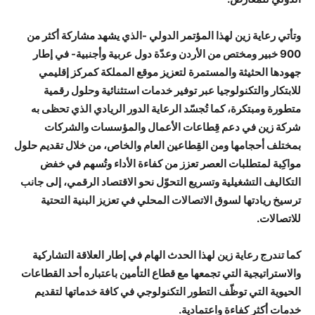
وتأتي رعاية زين لهذا المؤتمر الدولي -الذي يشهد مشاركة أكثر من
900 خبير ومختص من الأردن وعدّة دول عربية وأجنبية- في إطار
جهودها الحثيثة والمستمرة لتعزيز موقع المملكة كمركز إقليمي
للابتكار والتكنولوجيا عبر توفير خدمات استثنائية وحلول رقمية
متطورة ومبتكرة، كما تُجسّد الرعاية الدور الريادي الذي تحظى به
شركة زين في دعم قِطاعات الأعمال والمؤسسات والشركات
بمختلف أحجامها ومن القِطاعين العام والخاص، من خلال تقديم حلول
مواكِبة لمتطلبات العصر تعزز من كفاءة الأداء وتُسهم في خفض
التكاليف التشغيلية وتسريع التحوّل نحو الاقتصاد الرقمي، إلى جانب
ترسيخ ريادتها لسوق الاتصالات المحلي في تعزيز البنية التحتية
للاتصالات.
كما تندرج رعاية زين لهذا الحدث الهام في إطار العلاقة التشاركية
والاستراتيجية التي تجمعها مع قطاع التأمين باعتباره أحد القطاعات
الحيوية التي توظّف التطور التكنولوجي في كافة خدماتها لتقديم
خدمات أكثر كفاءة واعتمادية.