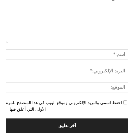
التع
اسم
البري
الإل
المو
احفظ اسمي والبريد الإلكتروني وموقع الويب في هذا المتصفح للمرة
الأولى التي أعلق فيها.