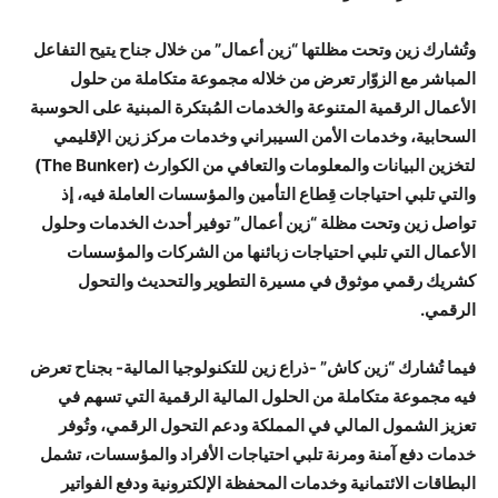
وتُشارك زين وتحت مظلتها “زين أعمال” من خلال جناح يتيح التفاعل
المباشر مع الزوّار تعرض من خلاله مجموعة متكاملة من حلول
الأعمال الرقمية المتنوعة والخدمات المُبتكرة المبنية على الحوسبة
السحابية، وخدمات الأمن السيبراني وخدمات مركز زين الإقليمي
لتخزين البيانات والمعلومات والتعافي من الكوارث (The Bunker)
والتي تلبي احتياجات قِطاع التأمين والمؤسسات العاملة فيه، إذ
تواصل زين وتحت مظلة “زين أعمال” توفير أحدث الخدمات وحلول
الأعمال التي تلبي احتياجات زبائنها من الشركات والمؤسسات
كشريك رقمي موثوق في مسيرة التطوير والتحديث والتحول
الرقمي.
فيما تُشارك “زين كاش” -ذراع زين للتكنولوجيا المالية- بجناح تعرض
فيه مجموعة متكاملة من الحلول المالية الرقمية التي تسهم في
تعزيز الشمول المالي في المملكة ودعم التحول الرقمي، وتُوفر
خدمات دفع آمنة ومرنة تلبي احتياجات الأفراد والمؤسسات، تشمل
البطاقات الائتمانية وخدمات المحفظة الإلكترونية ودفع الفواتير