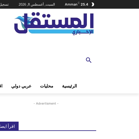
C
السبت, أغسطس 8, 2026
تسجيل 
Amman
25.4
الرئيسية
محليات
عربي دولي
اق
- Advertisment -
اقرأ ايضا