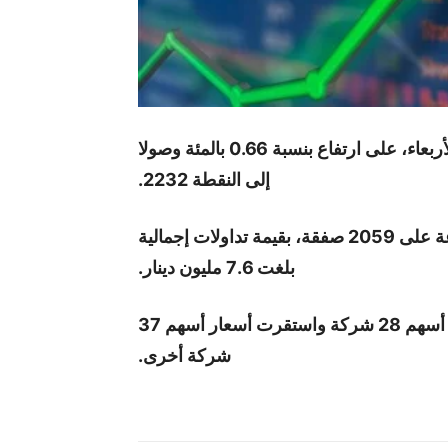
المستقل- اختتم مؤشر بورصة عمان جلسته، اليوم الأربعاء، على ارتفاع بنسبة 0.66 بالمئة وصولا
إلى النقطة 2232.
واغلقت البورصة، اليوم، بتداول 5.5 مليون سهم، موزعة على 2059 صفقة، بقيمة تداولات إجمالية
بلغت 7.6 مليون دينار.
وانخفضت أسعار أسهم 22 شركة، بينما ارتفعت أسعار أسهم 28 شركة واستقرت أسعار أسهم 37
شركة أخرى.