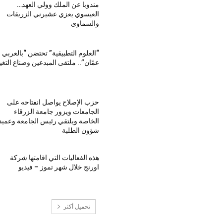
مندوبا عن الملك وولي العهد…
العيسوي يعزي عشيرني الزريقات
والسماوي
“العلوم التطبيقية” تحتضن “بالعربي 
عمّان”.. ملتقى المبدعين وصناع التغي
حزب الإصلاح يواصل انفتاحه على
الجامعات ويزور جامعة الزرقاء
الخاصة ويلتقي رئيس الجامعة وعميد
شؤون الطلبة
هذه الفعاليات التي اقامتها شركة
اورنج خلال شهر تموز – فيديو
تحميل أكثر