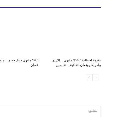
بقيمة اجمالية 354.6 مليون .. الاردن
14.5 مليون دينار حجم الت
وامريكا يوقعان اتفاقية – تفاصيل
عمان