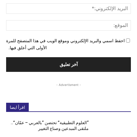
البري
الإل
المو
احفظ اسمي والبريد الإلكتروني وموقع الويب في هذا المتصفح للمرة
الأولى التي أعلق فيها.
- Advertisment -
اقرأ ايضا
“العلوم التطبيقية” تحتضن “بالعربي – عمّان”..
ملتقى المبدعين وصناع التغيير