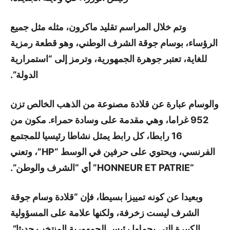
وتم خلال المراسم تقليد ماكرون، مثله مثل جميع
الرؤساء، بوسام جوقة الشرف الوطني، وهو قطعة رمزية
للغاية، تعتبر جوهرة الجمهورية، وترمز إلى “استمرارية
الدولة”.
والوسام عبارة عن قلادة مصنوعة من الذهب الخالص تزن
952 غراما، وهي مقدمة على وسادة حمراء. مكون من
16 رابطا، كل رابط يمثل نشاطا رئيسيا للمجتمع
الفرنسي، ويحتوي على حرفين في الوسط “HP”، وتعني
“HONNEUR ET PATRIE” أي “الشرف والوطن”.
وبعيدا عن كونه تمييزا بسيطا، فإن “قلادة وسام جوقة
الشرف ليست زخرفة، ولكنها علامة على المسؤولية
الكبيرة التي يحملها رئيس الجمهورية المنتخب حديثا”.