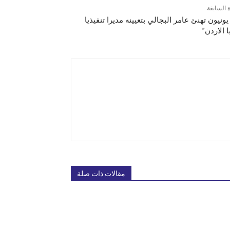
ة السابقة
 يونيون تهنئ عامر البجالي بتعيينه مديرا تنفيذيا
ا الاردن”
مقالات ذات صلة