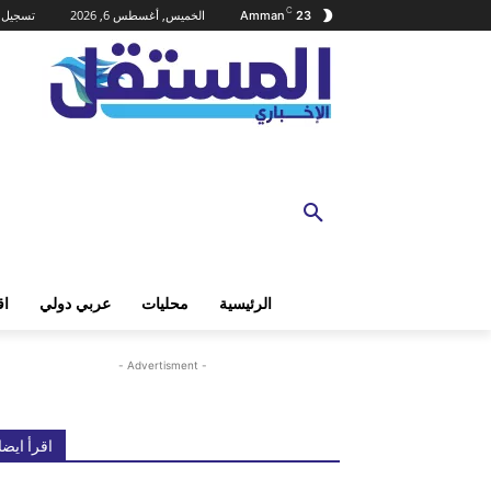
C
الخميس, أغسطس 6, 2026
تسجيل ا
Amman
23
الرئيسية
محليات
عربي دولي
اق
- Advertisment -
اقرأ ايضا