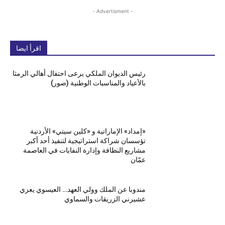
- Advertisment -
اقرأ ايضا
رئيس الديوان الملكي يرعى احتفال أهالي الرمثا
بالأعياد والمناسبات الوطنية (صور)
«إمداد» الإماراتية و «كلين سيتي» الأردنية
تؤسسان شراكة استراتيجية لتنفيذ أحد أكبر
مشاريع النظافة وإدارة النفايات في العاصمة
عمّان
مندوبا عن الملك وولي العهد… العيسوي يعزي
عشيرني الزريقات والسماوي