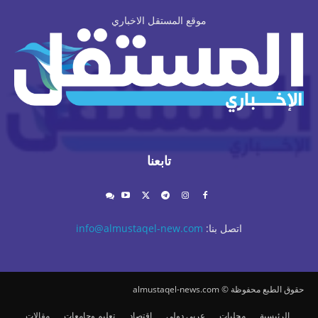
موقع المستقل الاخباري
تابعنا
اتصل بنا:
info@almustaqel-new.com
حقوق الطبع محفوظة © almustaqel-news.com
الرئيسية
محليات
عربي دولي
اقتصاد
تعليم وجامعات
مقالات