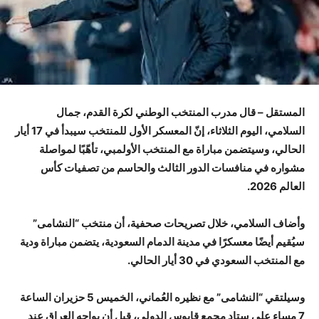
المستقل – قال مدرب المنتخب الوطني لكرة القدم، جمال
السلامي، اليوم الثلاثاء، إنّ المعسكر الأول للمنتخب سيبدأ في 17 أيار
الحالي، وسيتضمن مباراة مع المنتخب الأولمبي، تأهّبًا لمواصلة
مشواره في منافسات الدور الثالث والحاسم من تصفيات كأس
العالم 2026.
وأضاف السلامي، خلال تصريحات صحفية، أن منتخب “النشامى”
سيُقيم أيضًا معسكرًا في مدينة الدمام السعودية، يتضمن مباراة ودية
مع المنتخب السعودي في 30 أيار الحالي.
وسيلتقي “النشامى” مع نظيره العُماني، الخميس 5 حزيران الساعة
7 مساء على ستاد مجمع قابوس الدولي، قبل أن يواجه العراق عند