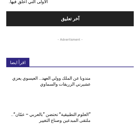
الأولى التي أعلق فيها.
- Advertisment -
اقرأ ايضا
مندوبا عن الملك وولي العهد… العيسوي يعزي
عشيرني الزريقات والسماوي
“العلوم التطبيقية” تحتضن “بالعربي – عمّان”..
ملتقى المبدعين وصناع التغيير