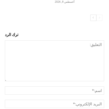
أغسطس 8, 2026
ترك الرد
التع
اسم
البري
الإل