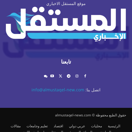
موقع المستقل الاخباري
تابعنا
اتصل بنا:
info@almustaqel-new.com
حقوق الطبع محفوظة © almustaqel-news.com
الرئيسية
محليات
عربي دولي
اقتصاد
تعليم وجامعات
مقالات