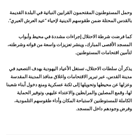
وحمل المستوطنون المقتحمون القرابين النباتية في البلدة القديمة
بالقدس المحتلة ضمن طقوسهم الدينية لإحياء “عيد العرش العبري”.
كما فرضت شرطة الاحتلال إجراءات مشددة في محيط وأبواب
المسجد الأقصى المبارك، وينشر تعزيزات واسعة من قواته وشرطته،
لتأمين اقتحامات المستوطنين.
يذكر أن سلطات الاحتلال، تستغل الأعياد اليهودية بهدف التصعيد في
مدينة القدس، عبر تبرير الاقتحامات واغلاق منافذ المدينة المقدسة
وعزلها عن محيطها وتحويلها إلى ثكنة عسكرية ومنع دخول أبناء شعبنا
لها، وقمع المصلين والمرابطين والاعتداء عليهم، وتوفير الحماية
الكاملة للمستوطنين لاستباحة المكان وأداء طقوسهم التلمودية،
وفرض وجودهم داخل المسجد.