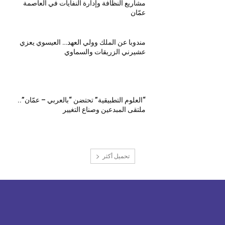
مشاريع النظافة وإدارة النفايات في العاصمة
عمّان
مندوبا عن الملك وولي العهد… العيسوي يعزي
عشيرني الزريقات والسماوي
“العلوم التطبيقية” تحتضن “بالعربي – عمّان”..
ملتقى المبدعين وصناع التغيير
تحميل أكثر