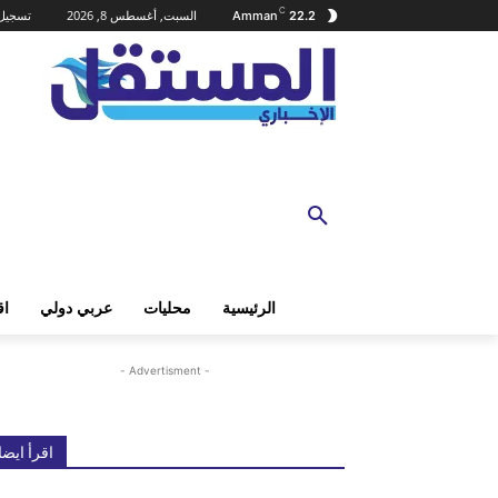
C
السبت, أغسطس 8, 2026
تسجيل 
Amman
22.2
الرئيسية
محليات
عربي دولي
اق
- Advertisment -
اقرأ ايضا