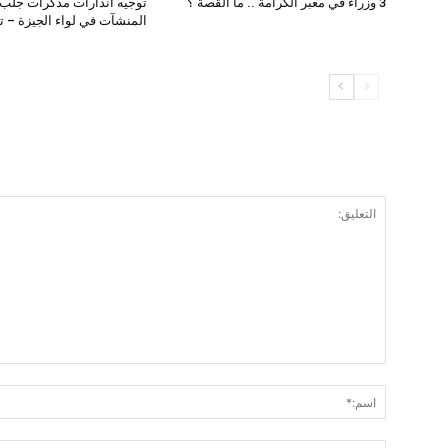
3 وزراء في معبر الكرامة .. ما القصة ؟
توجيه انذارات مذكرات جلب 
المنشآت في لواء الجيزة – 