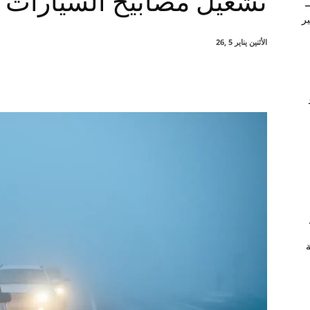
تشغيل مصابيح السيارات اثن
–
ير
الأثنين يناير 5 ,26
شارك
ة