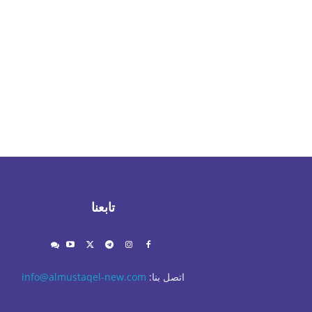
تابعنا
اتصل بنا:
info@almustaqel-new.com