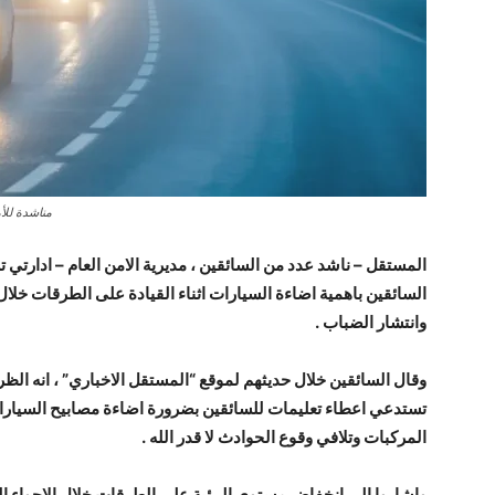
مناشدة للأم
المستقل – ناشد عدد من السائقين ، مديرية الامن العام – ادارتي
السائقين باهمية اضاءة السيارات اثناء القيادة على الطرقات خلا
وانتشار الضباب .
وقال السائقين خلال حديثهم لموقع “المستقل الاخباري” ، انه الظر
تستدعي اعطاء تعليمات للسائقين بضرورة اضاءة مصابيح السيارات 
المركبات وتلافي وقوع الحوادث لا قدر الله .
واشاروا الى انخفاض مستوى الرؤية على الطرقات خلال الاجواء ال