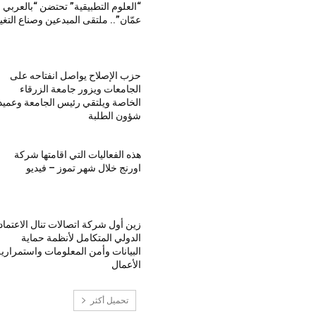
“العلوم التطبيقية” تحتضن “بالعربي 
عمّان”.. ملتقى المبدعين وصناع التغي
حزب الإصلاح يواصل انفتاحه على
الجامعات ويزور جامعة الزرقاء
الخاصة ويلتقي رئيس الجامعة وعميد
شؤون الطلبة
هذه الفعاليات التي اقامتها شركة
اورنج خلال شهر تموز – فيديو
زين أول شركة اتصالات تنال الاعتماد
الدولي المتكامل لأنظمة حماية
البيانات وأمن المعلومات واستمراري
الأعمال
تحميل أكثر