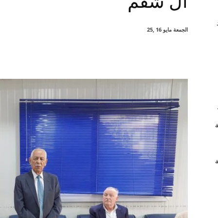
آل شقم
الجمعة مايو 16 ,25
شارك
ة
ة