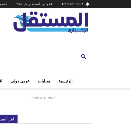
C
الخميس, أغسطس 6, 2026
تسجيل
Amman
30.7
الرئيسية
محليات
عربي دولي
اق
- Advertisment -
اقرأ ايضا