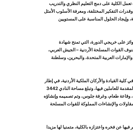
 تعمل الكلية على دمج التعليم النظري والتدريب
 وقدرات التفكير المختلفة، ومعرفة الأسلوب الأمثل
 وإيجاد الحلول المناسبة على المستويين
وائز على خريجي الدورة، التي تمنح شهادة
ف القوات المسلحة الأردنية – الجيش العربي،
والإمارات العربية المتحدة، والبحرين، وسلطنة
كلية القيادة والأركان الملكية الأردنية، في إطار
حرص القوات المسلحة على الارتقاء بمستوى المنشآت الخدمية المقدمة للعاملين فيها، وتبلغ مساحة النادي 3442
 ويحتوي المبنى المكون من ثلاثة طوابق على 48 غرفة، وقاعة طعام، وغرفة جلوس، وتم تصميمه وإنشاؤه
مقاولات والإنشاءات المملوكة للقوات المسلحة
يها عن فخره واعتزازه بالكلية، متمنيا لها مزيدا