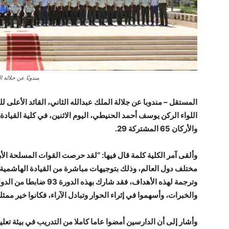
مندوبًا عن جلالة ا
المستقل – مندوبا عن جلالة الملك عبدالله الثاني، القائد الأعلى
اللواء الركن يوسف أحمد الحنيطي، اليوم الاثنين، في كلية القيادة و
والأركان 65 المشتركة 29.
وألقى آمر الكلية كلمة قال فيها: “لقد حرصت القوات المسلحة الأر
مختلف دول العالم، وذلك بتوجيهات مباشرة من القيادة الهاشمية 
وترجمة لهذه الأهداف، فقد ش
والخبرات، وأسهموا في إثراء الحوار وتبادل الآراء، فكانوا خير ممث
وأشار إلى أن الدارسين أمضوا عاما كاملا من التدريب في بيئة تعل