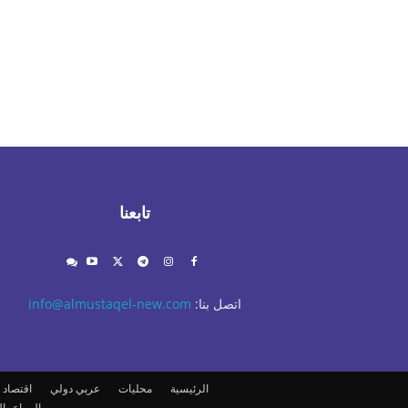
تابعنا
اتصل بنا:
info@almustaqel-new.com
الرئيسية
محليات
عربي دولي
اقتصاد
مال واعما