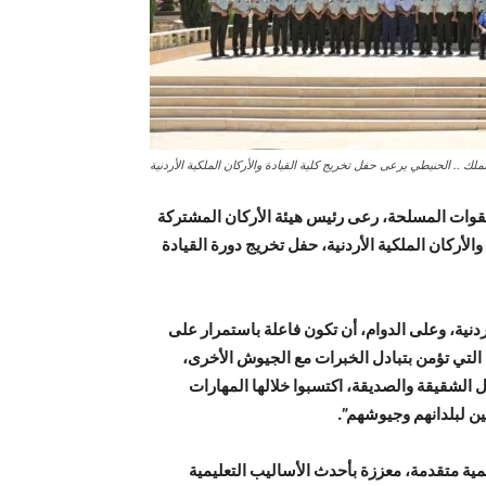
لملك .. الحنيطي يرعى حفل تخريج كلية القيادة والأركان الملكية الأردنية
 للقوات المسلحة، رعى رئيس هيئة الأركان المشتركة
الأركان الملكية الأردنية، حفل تخريج دورة القيادة
دنية، وعلى الدوام، أن تكون فاعلة باستمرار على
التي تؤمن بتبادل الخبرات مع الجيوش الأخرى،
ارك بهذه الدورة 93 ضابطا من الدول الشقيقة والصديقة، اكتسبوا خلالها المهارات
لين لبلدانهم وجيوشهم”.
يمية متقدمة، معززة بأحدث الأساليب التعليمية