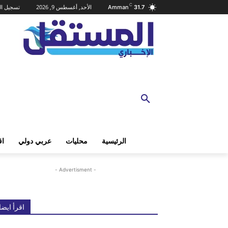
C
الأحد, أغسطس 9, 2026
تسجيل ال
Amman
31.7
الرئيسية
محليات
عربي دولي
اق
- Advertisment -
اقرأ ايضا