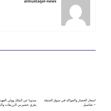
almustaqel-news
اسعار الخضار والفواكه في سوق الجملة
مندوبا عن الملك وولي العهد
– تفاصيل
يعزي عشيرني الزريقات وال