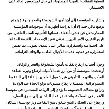
لتغطية النفقات التأمينية المطلوبة، في حال لم يتحسن العائد على
الاستثمار.
وأشارت المؤسسة إلى أن تأمين الشيخوخة والعجز والوفاة يتمتع
بوضع مالي جيد، إلا أن الدراسة أظهرت أن موجودات المؤسسة
المقدّرة تقل عن عشرة أضعاف نفقاتها التأمينية للسنة العاشرة من
تاريخ التقييم، الأمر الذي يستدعي تنفيذ الإصلاحات اللازمة للحفاظ
على استدامته واستقراره المالي على المدى الطويل، بما يضمن
استمراره في تقديم خدماته للأجيال القادمة والوفاء بالتزاماته.
وحول أسباب ارتفاع نفقات تأمين الشيخوخة والعجز والوفاة،
أوضحت المؤسسة أن من أبرز هذه الأسباب ارتفاع وتيرة التقاعد
المبكر، والتهرب التأميني عن شمول العاملين، إضافة إلى الضغوط
الديموغرافية المتمثلة بارتفاع مستويات توقع الحياة عند الولادة
وتراجع معدلات الخصوبة، ما يؤدي إلى الزيادة المستمرة في متوسط
الأعمار في المملكة، وانخفاض أعداد الداخلين إلى سوق العمل،
وارتفاع عدد السكان الذين يبلغون سن التقاعد، وتراجع نسبة السكان
في سن العمل، فضلًا عن اختلال التوازن بين المنافع التأمينية