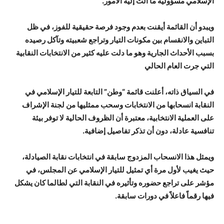
الإسلامي مسؤولية ما آلت إليه الأمور.
ويبدو أن القائمة أيقنت بعدم وجود فرصة حقيقية للفوز، في ظل
التباين والانقسام بين مكونات التيار وتراجع شعبيته وتآكل رصيده
بسبب الأحداث الجارية وهو ما دلت عليه كثير من الانتخابات النقابية
التي جرت العام الحالي
في السياق ذاته، أعلنت قائمة “وطن” التابعة للتيار الإسلامي في
النقابة انسحابها من الانتخابات وسحب ممثليها من لجنة الإشراف
على العملية الانتخابية، معتبرة أن الظروف الحالية لا توفر بيئة
تنافسية عادلة، دون أن تذكر تفاصيل إضافية.
ويمثل هذا الانسحاب المزدوج سابقة في انتخابات نقابة الصيادلة،
حيث يغيب لأول مرة أي تمثيل للتيار الإسلامي عن المجلس، في
مؤشر على تراجع حضوره وتأثيره في النقابة التي لطالما كان يشكل
فيها رقماً فاعلاً في دورات سابقة.