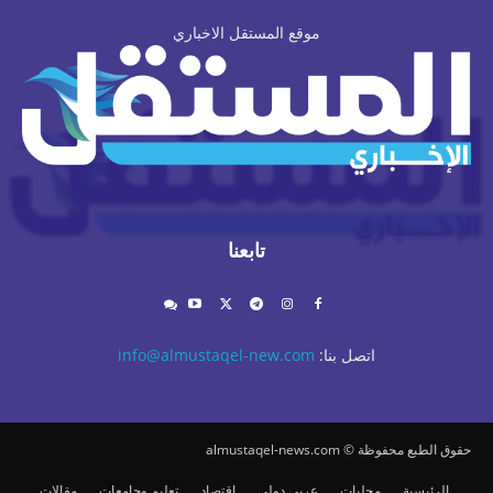
موقع المستقل الاخباري
تابعنا
اتصل بنا:
info@almustaqel-new.com
حقوق الطبع محفوظة © almustaqel-news.com
الرئيسية
محليات
عربي دولي
اقتصاد
تعليم وجامعات
مقالات