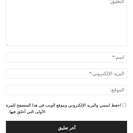
التع
اسم
البري
الإل
المو
احفظ اسمي والبريد الإلكتروني وموقع الويب في هذا المتصفح للمرة
الأولى التي أعلق فيها.