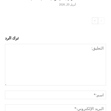
أبريل 20, 2026
ترك الرد
التع
اسم
البري