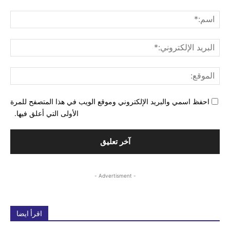
التع
اسم
البري
الإل
المو
احفظ اسمي والبريد الإلكتروني وموقع الويب في هذا المتصفح للمرة
الأولى التي أعلق فيها.
- Advertisment -
اقرأ ايضا