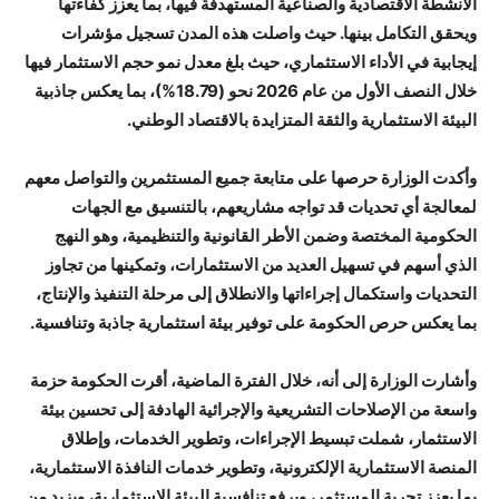
الأنشطة الاقتصادية والصناعية المستهدفة فيها، بما يعزز كفاءتها
ويحقق التكامل بينها. حيث واصلت هذه المدن تسجيل مؤشرات
إيجابية في الأداء الاستثماري، حيث بلغ معدل نمو حجم الاستثمار فيها
خلال النصف الأول من عام 2026 نحو (18.79%)، بما يعكس جاذبية
البيئة الاستثمارية والثقة المتزايدة بالاقتصاد الوطني.
وأكدت الوزارة حرصها على متابعة جميع المستثمرين والتواصل معهم
لمعالجة أي تحديات قد تواجه مشاريعهم، بالتنسيق مع الجهات
الحكومية المختصة وضمن الأطر القانونية والتنظيمية، وهو النهج
الذي أسهم في تسهيل العديد من الاستثمارات، وتمكينها من تجاوز
التحديات واستكمال إجراءاتها والانطلاق إلى مرحلة التنفيذ والإنتاج،
بما يعكس حرص الحكومة على توفير بيئة استثمارية جاذبة وتنافسية.
وأشارت الوزارة إلى أنه، خلال الفترة الماضية، أقرت الحكومة حزمة
واسعة من الإصلاحات التشريعية والإجرائية الهادفة إلى تحسين بيئة
الاستثمار، شملت تبسيط الإجراءات، وتطوير الخدمات، وإطلاق
المنصة الاستثمارية الإلكترونية، وتطوير خدمات النافذة الاستثمارية،
بما يعزز تجربة المستثمر، ويرفع تنافسية البيئة الاستثمارية، ويزيد من