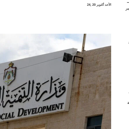
–
الأحد أكتوبر 20 ,24
ير
شارك
ة