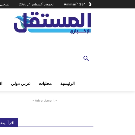
C
الجمعة, أغسطس 7, 2026
تسجيل 
Amman
23.1
الرئيسية
محليات
عربي دولي
اق
- Advertisment -
اقرأ ايضا