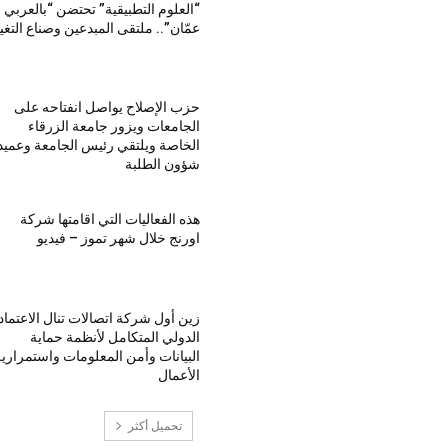
“العلوم التطبيقية” تحتضن “بالعربي 
عمّان”.. ملتقى المبدعين وصناع التغي
حزب الإصلاح يواصل انفتاحه على
الجامعات ويزور جامعة الزرقاء
الخاصة ويلتقي رئيس الجامعة وعميد
شؤون الطلبة
هذه الفعاليات التي اقامتها شركة
اورنج خلال شهر تموز – فيديو
زين أول شركة اتصالات تنال الاعتماد
الدولي المتكامل لأنظمة حماية
البيانات وأمن المعلومات واستمراري
الأعمال
تحميل أكثر