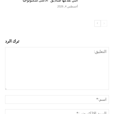
التي تقدمها صناديق “الأعلى للتكنولوجيا”
أغسطس 4, 2026
ترك الرد
التع
اسم
البري