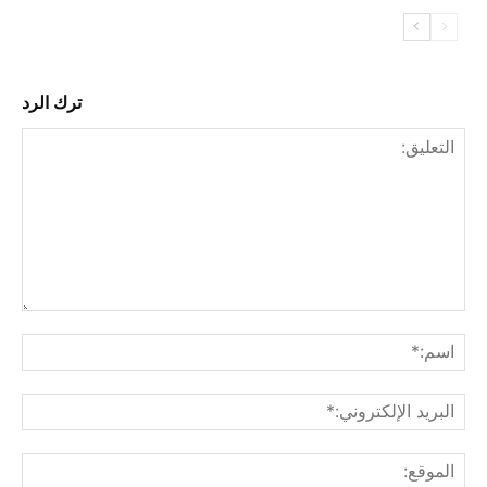
ترك الرد
التع
اسم
البري
الإل
المو