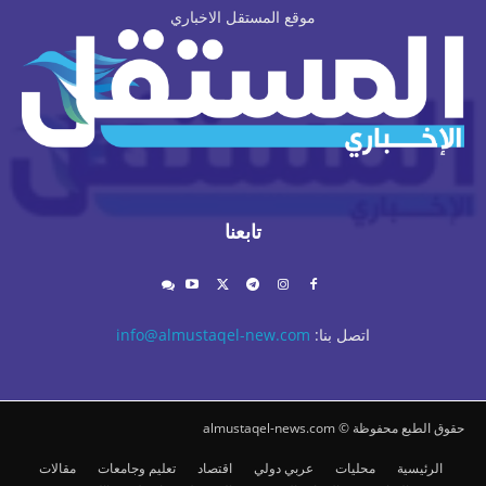
موقع المستقل الاخباري
تابعنا
اتصل بنا:
info@almustaqel-new.com
حقوق الطبع محفوظة © almustaqel-news.com
الرئيسية
محليات
عربي دولي
اقتصاد
تعليم وجامعات
مقالات