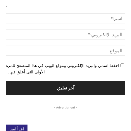
التع
اسم
البري
الإل
المو
احفظ اسمي والبريد الإلكتروني وموقع الويب في هذا المتصفح للمرة
الأولى التي أعلق فيها.
- Advertisment -
اقرأ ايضا