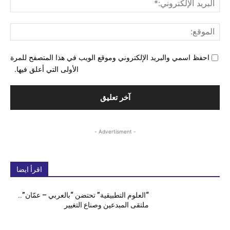
الإل
المو
احفظ اسمي والبريد الإلكتروني وموقع الويب في هذا المتصفح للمرة
الأولى التي أعلق فيها.
- Advertisment -
اقرأ ايضا
“العلوم التطبيقية” تحتضن “بالعربي – عمّان”..
ملتقى المبدعين وصناع التغيير