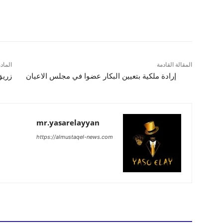
شارك
المقالة القادمة
الماد
إرادة ملكية بتعيين البكار عضوا في مجلس الاعيان
زريق
mr.yasarelayyan
https://almustaqel-news.com