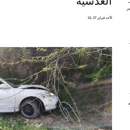
العدسية
–
ير
الأحد فبراير 27 ,22
شارك
ة