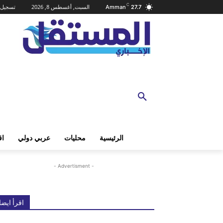
C
السبت, أغسطس 8, 2026
تسجيل 
Amman
27.7
الرئيسية
محليات
عربي دولي
اق
- Advertisment -
اقرأ ايضا