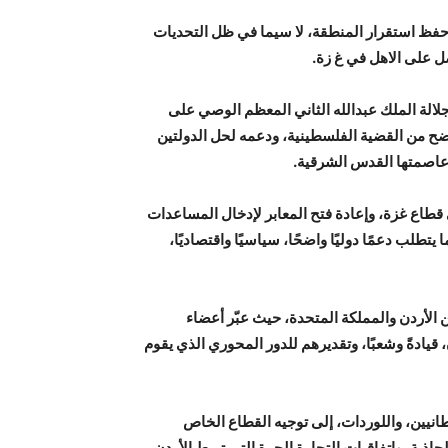
ي حفظ استقرار المنطقة، لا سيما في ظل التحديات
صل على الاهل في غ زة.
 جلالة الملك عبدالله الثاني المعظم الوصي على
ح من القضية الفلسطينية، ودعمه لحل الدولتين
وعاصمتها القدس الشرقية.
طاع غزة، وإعادة فتح المعابر لإدخال المساعدات
يتطلب دعمًا دوليًا واضحًا، سياسيًا واقتصاديًا،
ين الأردن والمملكة المتحدة، حيث عبّر أعضاء
 قيادةً وشعبًا، وتقديرهم للدور المحوري الذي يقوم
يطانيين، واللوردات، إلى توجيه القطاع الخاص
جاذبة، واتفاقيات التجارة الحرة التي تربط الأردن