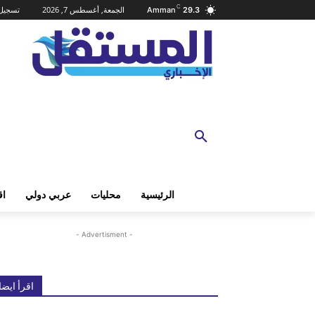
C
الجمعة, أغسطس 7, 2026
تسجيل 
Amman
29.3
الرئيسية
محليات
عربي دولي
اق
- Advertisment -
اقرأ ايضا