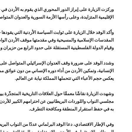
وركزت الزيارة على إبراز الدور المحوري الذي يقوم به الأردن ف
الإقليمية المتزايدة، وعلى رأسها الأزمة السورية والعدوان المتوا
وأكد الوفد خلال الزيارة على ثوابت السياسة الأردنية التي يقودها
المقدسات الإسلامية والمسيحية وفي مقدمتها موقف الأردن الواض
وقيام الدولة الفلسطينية المستقلة على حدود الرابع من حزيران 
وشدد الوفد على ضرورة وقف العدوان الإسرائيلي المتواصل على ق
الإنسانية، وتمكين الأردن من أداء دوره الإنساني من دون عوائق مما 
يعكس حجم الأعباء التي تتحملها المملكة نيابة عن العالم.
وشهدت الزيارة نقاشًا معمقًا حول العلاقات التاريخية المتجذّرة ب
مجلسي النواب واللوردات البريطانيين عن احترامهم الكبير للأردن،
به في حفظ استقرار المنطقة ومكافحة التطرف.
وفي الإطار الاقتصادي، دعا الوفد البرلماني عددًا من النواب البر
البريطاني للاستثمار في الأردن، والاستفادة من البيئة التشريعية ال