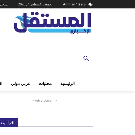
C
الجمعة, أغسطس 7, 2026
تسجيل 
Amman
29.3
الرئيسية
محليات
عربي دولي
اق
- Advertisment -
اقرأ ايضا