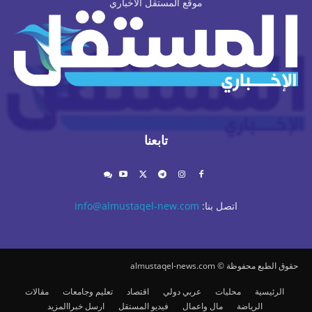
موقع المستقل الاخباري
تابعنا
اتصل بنا:
info@almustaqel-new.com
حقوق الطبع محفوظة © almustaqel-news.com
الرئيسية
محليات
عربي دولي
اقتصاد
تعليم وجامعات
مقالات
الرياضة
مال واعمال
فيديو المستقل
ارسل خبرا
المزيد