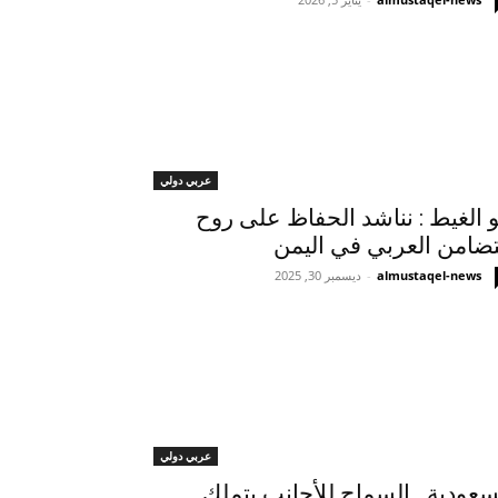
عربي دولي
و الغيط : نناشد الحفاظ على روح
تضامن العربي في اليمن
almustaqel-news
-
ديسمبر 30, 2025
عربي دولي
سعودية.. السماح للأجانب بتملك