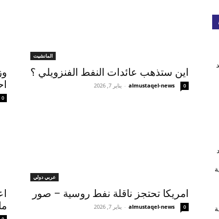
المانشيت
اين ستذهب عائدات النفط الفنزويلي ؟
وز
اح
almustaqel-news
-
يناير 7, 2026
0
0
ة
عربي دولي
امريكا تحتجز ناقلة نفط روسية – صور
اع
ما
almustaqel-news
-
يناير 7, 2026
0
ة