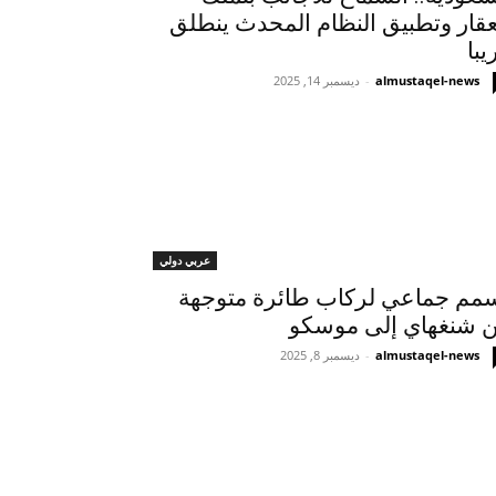
عقار وتطبيق النظام المحدث ينطلق
يبا
almustaqel-news
-
ديسمبر 14, 2025
عربي دولي
مم جماعي لركاب طائرة متوجهة
 شنغهاي إلى موسكو
almustaqel-news
-
ديسمبر 8, 2025