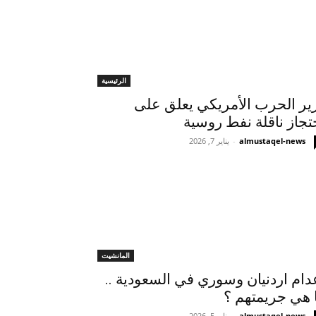
الرئيسية
ير الحرب الأمريكي يعلق على
تجاز ناقلة نفط روسية
almustaqel-news
-
يناير 7, 2026
المانشيت
دام اردنيان وسوري في السعودية ..
 هي جريمتهم ؟
almustaqel-news
-
يناير 5, 2026