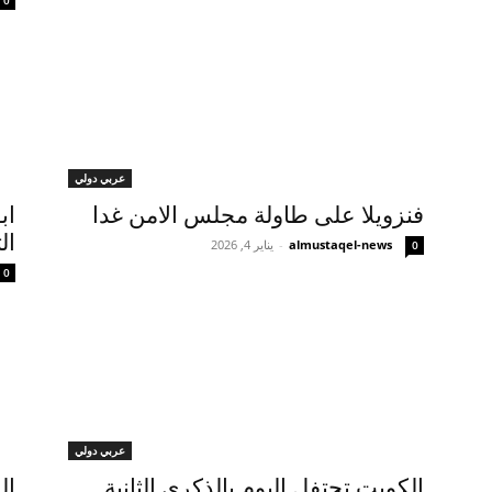
0
عربي دولي
فنزويلا على طاولة مجلس الامن غدا
اب
ال
almustaqel-news
-
يناير 4, 2026
0
0
عربي دولي
الكويت تحتفل اليوم بالذكرى الثانية
ال