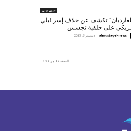
عربي دولي
لغارديان” تكشف عن خلاف إسرائيلي
ريكي على خلفية تجسس
almustaqel-news
-
ديسمبر 8, 2025
الصفحة 3 من 183