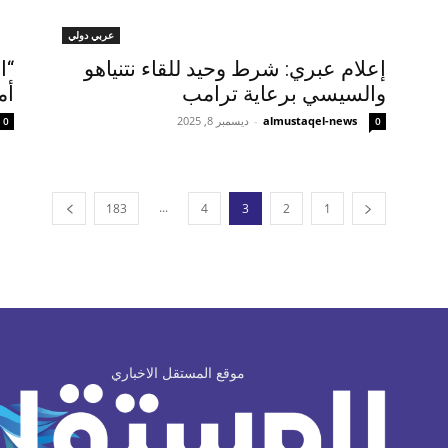
عربي دولي
إعلام عبري: شرط وحيد للقاء نتنياهو
“ا
والسيسي برعاية ترامب
أم
almustaqel-news
-
ديسمبر 8, 2025
0
0
...
183
4
3
2
1
موقع المستقل الاخباري