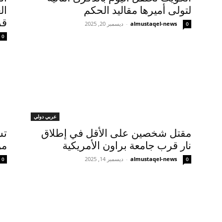
لتولى أميرها مقاليد الحكم
ال
قر
almustaqel-news
-
ديسمبر 20, 2025
0
0
عربي دولي
مقتل شخصين على الأقل في إطلاق
تس
نار قرب جامعة براون الأمريكية
من
almustaqel-news
-
ديسمبر 14, 2025
0
0