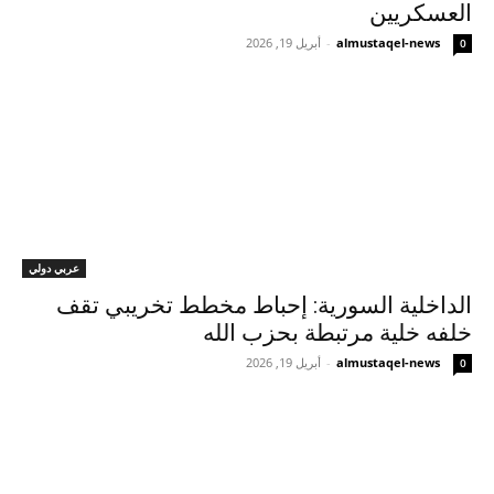
العسكريين
almustaqel-news
-
أبريل 19, 2026
0
عربي دولي
الداخلية السورية: إحباط مخطط تخريبي تقف
خلفه خلية مرتبطة بحزب الله
almustaqel-news
-
أبريل 19, 2026
0