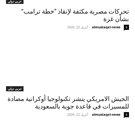
عربي دولي
تحركات مصرية مكثفة لإنقاذ “خطة ترامب”
بشأن غزة
almustaqel-news
-
أبريل 22, 2026
0
عربي دولي
الجيش الامريكي ينشر تكنولوجيا أوكرانية مضادة
للمسيرات في قاعدة جوية بالسعودية
almustaqel-news
-
أبريل 22, 2026
0