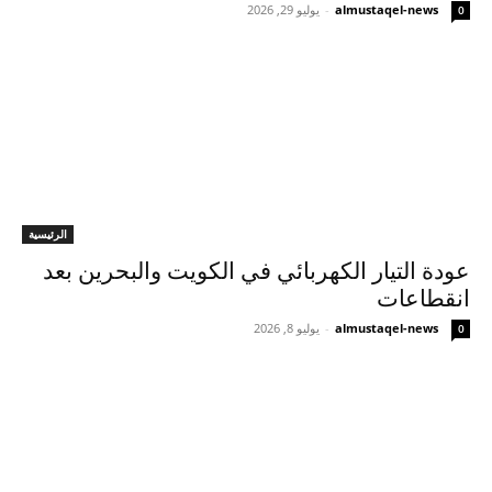
almustaqel-news
-
يوليو 29, 2026
0
الرئيسية
عودة التيار الكهربائي في الكويت والبحرين بعد
انقطاعات
almustaqel-news
-
يوليو 8, 2026
0