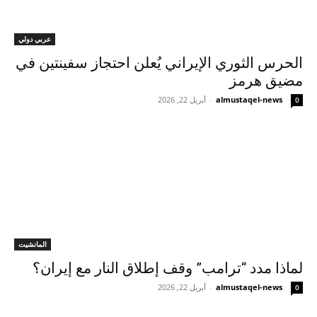
عربي دولي
الحرس الثوري الإيراني يُعلن احتجاز سفينتين في
مضيق هرمز
almustaqel-news
-
أبريل 22, 2026
0
المانشيت
لماذا مدد “ترامب” وقف إطلاق النار مع إيران؟
almustaqel-news
-
أبريل 22, 2026
0