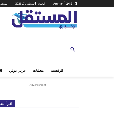
C
الجمعة, أغسطس 7, 2026
تسجيل 
Amman
24.9
الرئيسية
محليات
عربي دولي
اق
- Advertisment -
اقرأ ايضا