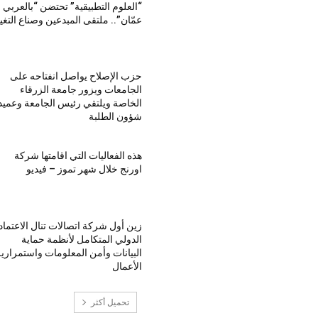
“العلوم التطبيقية” تحتضن “بالعربي 
عمّان”.. ملتقى المبدعين وصناع التغي
حزب الإصلاح يواصل انفتاحه على
الجامعات ويزور جامعة الزرقاء
الخاصة ويلتقي رئيس الجامعة وعميد
شؤون الطلبة
هذه الفعاليات التي اقامتها شركة
اورنج خلال شهر تموز – فيديو
زين أول شركة اتصالات تنال الاعتماد
الدولي المتكامل لأنظمة حماية
البيانات وأمن المعلومات واستمراري
الأعمال
تحميل أكثر