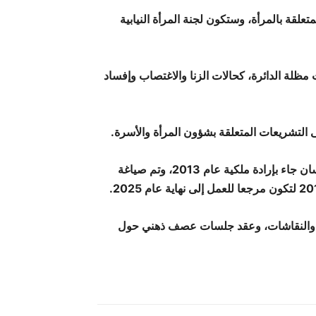
علقة بالمرأة، وستكون لجنة المرأة النيابية
مظلة الدائرة، كحالات الزنا والاغتصاب وإفساد
لى التشريعات المتعلقة بشؤون المرأة والأسرة.
وقال العواملة إن إنشاء منصب المنسق الحقوقي لحقوق الإنسان جاء بإرادة ملكية عام 2013، وتم صياغة
وارات والنقاشات، وعقد جلسات عصف ذهني حول