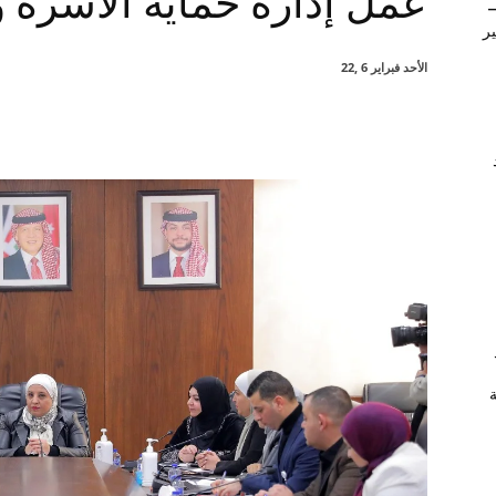
عمل إدارة حماية الأسرة 
–
ير
الأحد فبراير 6 ,22
شارك
ة