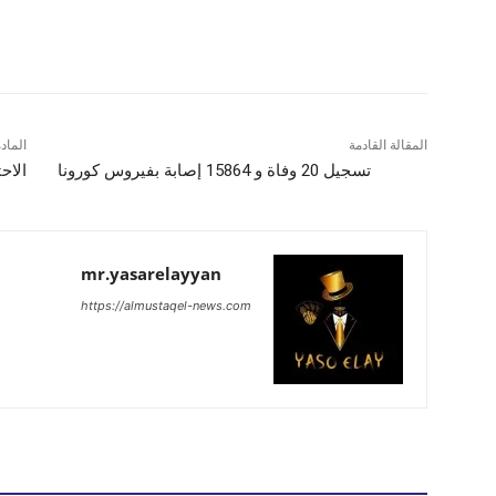
شارك
المقالة القادمة
الماد
تسجيل 20 وفاة و 15864 إصابة بفيروس كورونا
الاح
mr.yasarelayyan
https://almustaqel-news.com