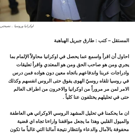
اوكرانيا وروسيا .. نصيحتي
المستقل – كتب : طارق جبريل الهباهبة
احاول أن اقرأ واسمع عما يحصل في اوكرانيا محاولاً الإلمام بما
يجري ومن هو صاحب الحق ومن هو المعتدي واقرأ تعليقات
وادراجات عربنا واندفاعهم باتجاه معين دون هواده فمن درس
في روسيا تلقاه روسيّ الهوى يفوق حتى الروس انفسهم وكذلك
الامر لمن مر مروراً من اوكرانيا
والاخرون من اطراف العالم
حتى في تحليلهم يختلفون عنا كلياً .
ان ما يحكمنا في تحليل المشهد الروسي الاوكراني هي العاطفة
والميول القلبي
وهذا ما يجعل مواقفنا واراءنا تجاه اي قضية
محفوفة بالآمال والدعاء وانتظار نتيجة آمالنا التي غالباً ما تكون