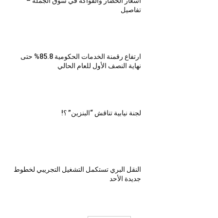
اسعار الخضار والفواكه في سوق الجملة –
تفاصيل
ارتفاع رقمنة الخدمات الحكومية 85.8% حتى
نهاية النصف الأول للعام الحالي
لجنة نيابية تناقش “البنزين” ؟!
النقل البري تستكمل التشغيل التجريبي لخطوط
جديدة الأحد