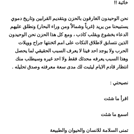
خائبة !!
نحن الوحيدون الغارقون بالحزن وبتقديم القرابين وتاريخ دموي
يستبيحنا من يريد (غرباً وشمالاً ومن وراء البحار) ونطلق عليهم
الدعاء بخشوع وبقلب كاذب ،
ومع كل هذا الحزن نحن الوحيدون
الذين نتسابق لاطلاق النكات على امم اثخنتها جراح وويلات
الحرب
ولا يوجد احد فينا لا يعرف السبب الحقيقي لما يحصل
وهذا السبب يعرفه محدثك فقط ولا احد غيره وسيطلب منك
انتظار قادم الايام ليثبت لك مدى سعة معرفته وصدق تحليله .
نصيحتي :
اقرأ ما شئت
اسمع ما شئت
تمنى السلامة للانسان والحيوان والطبيعة