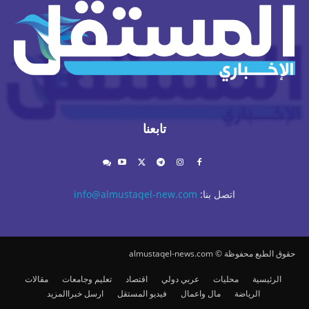
تابعنا
اتصل بنا:
info@almustaqel-new.com
حقوق الطبع محفوظة © almustaqel-news.com
الرئيسية
محليات
عربي دولي
اقتصاد
تعليم وجامعات
مقالات
الرياضة
مال واعمال
فيديو المستقل
ارسل خبرا
المزيد