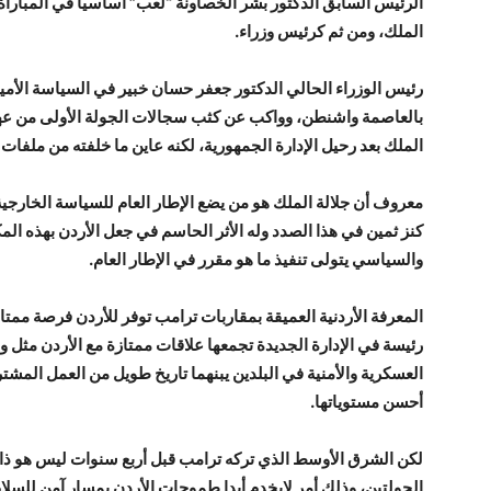
الرئيس السابق الدكتور بشر الخصاونة “لعب” أساسيا في المباراة
الملك، ومن ثم كرئيس وزراء.
رئيس الوزراء الحالي الدكتور جعفر حسان خبير في السياسة الأمير
بالعاصمة واشنطن، وواكب عن كثب سجالات الجولة الأولى من عهد
الملك بعد رحيل الإدارة الجمهورية، لكنه عاين ما خلفته من ملفات
معروف أن جلالة الملك هو من يضع الإطار العام للسياسة الخارجية ال
كنز ثمين في هذا الصدد وله الأثر الحاسم في جعل الأردن بهذه المك
والسياسي يتولى تنفيذ ما هو مقرر في الإطار العام.
المعرفة الأردنية العميقة بمقاربات ترامب توفر للأردن فرصة ممتا
رئيسة في الإدارة الجديدة تجمعها علاقات ممتازة مع الأردن مثل
العسكرية والأمنية في البلدين يبنهما تاريخ طويل من العمل المشتر
أحسن مستوياتها.
لكن الشرق الأوسط الذي تركه ترامب قبل أربع سنوات ليس هو ذاته ا
الجولتين، وذلك أمر لايخدم أبدا طموحات الأردن بمسار آمن للسلا