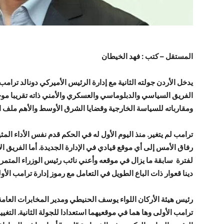
المستقل – كتب : فهد الخيطان
يدخل الأردن جولته الثانية مع إدارة الرئيس الأميركي دونالد ترامب
الفريق السياسي والدبلوماسي والعسكري والأمني ذاته تقريبا موج
ومقارباته للسياسة الخارجية وقضايا الشرق الأوسط والأهم ملف الع
ترامب لم يتغير. منذ اليوم الأول له في الحكم قدم نفس الأداء المثي
رفاق الأمس إلى أي موقع قيادي في الإدارة الجديدة. أما الفريق ال
لفترة سابقة ما يزال في موقعه وأعني نائب رئيس الوزراء المتم
دينا قعوار ذات الباع الطويل في التعامل مع رموز إدارة ترامب الأو
رئيس هيئة الأركان اللواء يوسف الحنيطي ومدير المخابرات العامة 
ترامب الأولى وها هما في موقعيهما استعدادا للجولة الثانية. الت