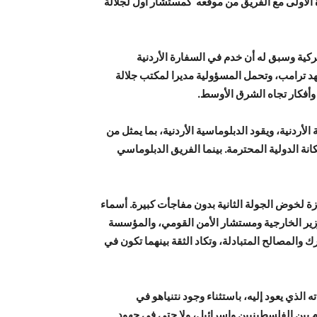
 الأولى مع الفريق من موقعه كمستشار أول لجلالة
كية وسبق له أن خدم في السفارة الأردنية
 ترامب، وتحمل المسؤولية مديرا لمكتب جلالة
 وأفكار تجاه الشرق الأوسط.
أردنية، ويقود الدبلوماسية الأردنية، بما يمثل من
انة الدولية المحترمة. بينما الفريق الدبلوماسي
زة لخوض الجولة الثانية بدون مفاجأت كبيرة. أسماء
 وزير الخارجية ومستشار الأمن القومي، والمؤسسة
ك والمصالح المتبادلة، وتكاد الثقة بينهما تكون في
لذي يعود إليه، باستثناء وجود نتنياهو في
م بين الفلسطينيين وإسرائيل، ولا حتى في جهود