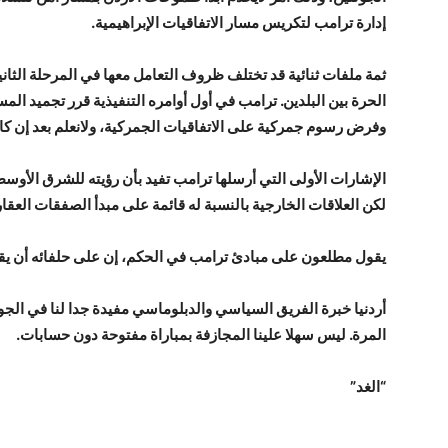
إدارة ترامب لتكريس مسار الاتفاقيات الإبراهيمية.
ثمة ملفات ثنائية قد تختلف ظروف التعامل معها في المرحلة الثاني
الحرة بين البلدين. ترامب في أول أوامره التنفيذية قرر تجميد المساعدات الخارجية 
وفرض رسوم جمركية على الاتفاقيات الجمركية، ولانعلم بعد إن ك
الإشارات الأولى التي أرسلها ترامب تفيد بأن رؤيته للشرق الأوسط 
لكن العلاقات الخارجية بالنسبة له قائمة على مبدأ الصفقات العقار
يقول مطلعون على مبادئ ترامب في الحكم، إن على حلفائه أن يقلق
أردنيا خبرة الفريق السياسي والدبلوماسي مفيدة جدا لنا في الجو
المرة. ليس سهلا علينا المجازفة بمباراة مفتوحة دون حسابات.
“الغد”