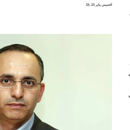
الخميس يناير 23 ,25
شارك
ة
ة