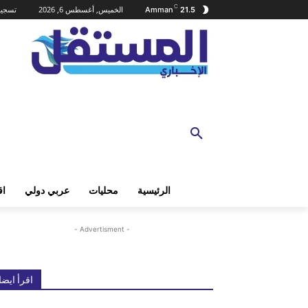
C
الخميس, أغسطس 6, 2026
تسجيل
Amman
21.5
الرئيسية
محليات
عربي دولي
اق
- Advertisment -
اقرأ ايضا